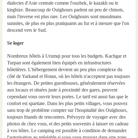
dialectes d'Asie centrale comme l'ouzbek, le kazakh ou le
kirghize. Beaucoup de Ouïghours parlent un peu de chinois,
mais l'inverse est plus rare. Les Ouïghours sont musulmans
sunnites, de plus en plus pratiquants au fur et à mesure que l'on
descend vers le Sud.
Se loger
Nombreux hôtels à Urumqi pour tous les budgets. Kachgar et
Turpan sont également bien équipés en infrastructures
hôtelières. L'hébergement devient un peu plus complexe du
côté de Yarkand et Hotan, où les hôtels n'acceptent pas toujours
les étrangers. De petites guesthouses, généralement réservées
aux locaux et situées juste à proximité des gares, peuvent
cependant vous ouvrir leurs portes. Le tarif est aussi bas que le
confort est spartiate. Dans les plus petits villages, vous pouvez
sans trop de problème compter sur l'hospitalité des Ouïghours,
toujours friands de rencontres. Prévoyez de voyager avec des
photos de chez vous, et des petits souvenirs à laisser en cadeau
à vos hôtes. Le camping est possible à condition de demander
l'autorisation au préalable si vous vous trouvez dans une zone