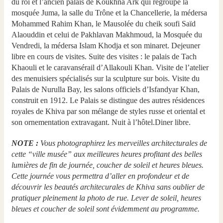
du roi et l’ancien palais de Koukhna Ark qui regroupe la
mosquée Juma, la salle du Trône et la Chancellerie, la médersa
Mohammed Rahim Khan, le Mausolée du cheik soufi Saïd
Alaouddin et celui de Pakhlavan Makhmoud, la Mosquée du
Vendredi, la médersa Islam Khodja et son minaret. Dejeuner
libre en cours de visites. Suite des visites : le palais de Tach
Khaouli et le caravansérail d’Allakouli Khan. Visite de l’atelier
des menuisiers spécialisés sur la sculpture sur bois. Visite du
Palais de Nurulla Bay, les salons officiels d’Isfandyar Khan,
construit en 1912. Le Palais se distingue des autres résidences
royales de Khiva par son mélange de styles russe et oriental et
son ornementation extravagant. Nuit à l’hôtel.Diner libre.
NOTE :
Vous photographirez les merveilles architecturales de
cette “ville musée” aux meilleures heures profitant des belles
lumières de fin de journée, coucher de soleil et heures bleues.
Cette journée vous permettra d’aller en profondeur et de
découvrir les beautés architecurales de Khiva sans oublier de
pratiquer pleinement la photo de rue. Lever de soleil, heures
bleues et coucher de soleil sont évidemment au programme.