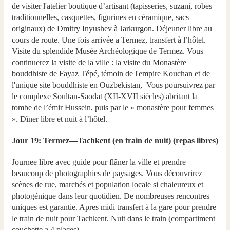
de visiter l'atelier boutique d’artisant (tapisseries, suzani, robes
traditionnelles, casquettes, figurines en céramique, sacs
originaux) de Dmitry Inyushev à Jarkurgon. Déjeuner libre au
cours de route. Une fois arrivée a Termez, transfert à l’hôtel.
Visite du splendide Musée Archéologique de Termez. Vous
continuerez la visite de la ville : la visite du Monastère
bouddhiste de Fayaz Tépé, témoin de l'empire Kouchan et de
l'unique site bouddhiste en Ouzbekistan, Vous poursuivrez par
le complexe Soultan-Saodat (XII-XVII siècles) abritant la
tombe de l’émir Hussein, puis par le « monastère pour femmes
». Dîner libre et nuit à l’hôtel.
Jour 19: Termez—Tachkent (en train de nuit) (repas libres)
Journee libre avec guide pour flâner la ville et prendre
beaucoup de photographies de paysages. Vous découvrirez
scènes de rue, marchés et population locale si chaleureux et
photogénique dans leur quotidien. De nombreuses rencontres
uniques est garantie. Apres midi transfert à la gare pour prendre
le train de nuit pour Tachkent. Nuit dans le train (compartiment
couchette a 4 places).