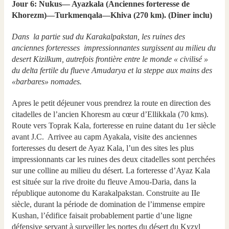
Jour 6: Nukus— Ayazkala (Anciennes forteresse de
Khorezm)—Turkmenqala—Khiva (270 km). (Diner inclu)
Dans la partie sud du Karakalpakstan, les ruines des
anciennes forteresses impressionnantes surgissent au milieu du
desert Kizilkum, autrefois frontière entre le monde « civilisé »
du delta fertile du flueve Amudarya et la steppe aux mains des
«barbares» nomades.
Apres le petit déjeuner vous prendrez la route en direction des
citadelles de l’ancien Khoresm au cœur d’Ellikkala (70 kms).
Route vers Toprak Kala, forteresse en ruine datant du 1er siècle
avant J.C. Arrivee au capm Ayakala, visite des anciennes
forteresses du desert de Ayaz Kala, l’un des sites les plus
impressionnants car les ruines des deux citadelles sont perchées
sur une colline au milieu du désert. La forteresse d’Ayaz Kala
est située sur la rive droite du fleuve Amou-Daria, dans la
république autonome du Karakalpakstan. Construite au IIe
siècle, durant la période de domination de l’immense empire
Kushan, l’édifice faisait probablement partie d’une ligne
défensive servant à surveiller les portes du désert du Kyzyl