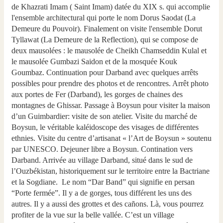
de Khazrati Imam ( Saint Imam) datée du XIX s. qui accomplie
l'ensemble architectural qui porte le nom Dorus Saodat (La
Demeure du Pouvoir). Finalement on visite l'ensemble Dorut
Tyllawat (La Demeure de la Reflection), qui se compose de
deux mausolées : le mausolée de Cheikh Chamseddin Kulal et
le mausolée Gumbazi Saidon et de la mosquée Kouk
Goumbaz. Continuation pour Darband avec quelques arrêts
possibles pour prendre des photos et de rencontres. Arrêt photo
aux portes de Fer (Darband), les gorges de chaines des
montagnes de Ghissar. Passage à Boysun pour visiter la maison
d’un Guimbardier: visite de son atelier. Visite du marché de
Boysun, le véritable kaléidoscope des visages de différentes
ethnies. Visite du centre d’artisanat « l’Art de Boysun » soutenu
par UNESCO. Dejeuner libre a Boysun. Contination vers
Darband. Arrivée au village Darband, situé dans le sud de
l’Ouzbékistan, historiquement sur le territoire entre la Bactriane
et la Sogdiane. Le nom “Dar Band” qui signifie en persan
“Porte fermée”. Il y a de gorges, tous différent les uns des
autres. Il y a aussi des grottes et des cañons. Là, vous pourrez
profiter de la vue sur la belle vallée. C’est un village