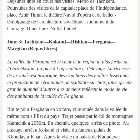
Déjeuner libre en cours des visites. Metro de Tachkent.
Poursuites des visites de la capitale: place de l’Indépendance,
place Amir Timur, le théâtre Navoi d'opéra et de ballet -
témoignage de l'architecture soviétique, monument du
Courage. Diner libre. Nuit à l’hôtel.
Jour 3: Tachkent—Kokand—Rishtan—Fergana—
Margilan (Repas libres)
La vallée de Fergana est le cœur et la région la plus fertile de
l’Ouzbékistan, propice à l’agriculture et l’élevage. La richesse
de la vallée est historique, les traditions des maîtres tisserands,
la production de céramiques, la sculpture sur bois, ainsi qu’une
grande quantité d’autres arts anciens reflètent le mode de vie
des habitants de la vallée de Ferghana.
Route pour Ferghana en voiture, ville située dans la vallée du
même nom а l’Est du pays. Trajet passe par le col de montagnes
Kamtchik а 2050m. En chemin, quelques arrêts de photo. Au
passage, arrét а Kokand et visite du fameux palais de
Khoudayar Khan. Apres la visite du palais de Khoudayar