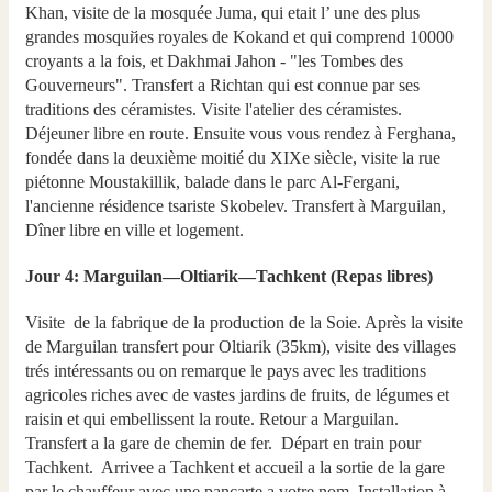
Khan, visite de la mosquée Juma, qui etait l’ une des plus
grandes mosquйes royales de Kokand et qui comprend 10000
croyants a la fois, et Dakhmai Jahon - "les Tombes des
Gouverneurs". Transfert a Richtan qui est connue par ses
traditions des céramistes. Visite l'atelier des céramistes.
Déjeuner libre en route. Ensuite vous vous rendez à Ferghana,
fondée dans la deuxième moitié du XIXe siècle, visite la rue
piétonne Moustakillik, balade dans le parc Al-Fergani,
l'ancienne résidence tsariste Skobelev. Transfert à Marguilan,
Dîner libre en ville et logement.
Jour 4: Marguilan—Oltiarik—Tachkent (Repas libres)
Visite de la fabrique de la production de la Soie. Après la visite
de Marguilan transfert pour Oltiarik (35km), visite des villages
trés intéressants ou on remarque le pays avec les traditions
agricoles riches avec de vastes jardins de fruits, de légumes et
raisin et qui embellissent la route. Retour а Marguilan.
Transfert a la gare de chemin de fer. Départ en train pour
Tachkent. Arrivee a Tachkent et accueil a la sortie de la gare
par le chauffeur avec une pancarte a votre nom. Installation à